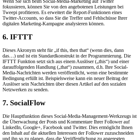
Wenn Sie sich beim Social-Media-Marketing auf Twitter
fokussieren, können Sie von den angebotenen Leistungen bei
Tweepi profitieren. Es erweitert die Report-Funktionen eines
Twitter-Accounts, so dass Sie die Treffer und Fehlschüsse Ihrer
digitalen Marketing-Kampagne analysieren können.
6. IFTTT
Dieses Akronym steht für „if this, then that“ (wenn dies, dann
das…) und ist ein Standardkonstrukt in der Programmierung. Die
IFTTT Funktion setzt sich aus einem Auslöser („this“) und einer
darauffolgenden Handlung („that“) zusammen, d.h. Ihre Social-
Media-Nachrichten werden veröffentlicht, wenn eine bestimmte
Bedingung erfüllt ist. Beispielsweise kann ein neuer Beitrag der
Auslöser sein Nachrichten über diesen Artikel auf den sozialen
Netzwerken zu senden.
7. SocialFlow
Die Hauptfunktion dieses Social-Media-Management-Werkzeugs ist
die Überwachung der Posts und Kommentare Ihrer Follower auf
LinkedIn, Google+, Facebook und Twitter. Dies ermöglicht Ihnen
den Inhalt auf die aktuellen Interessen der Follower zuzuschneiden
und ihn so zu planen, dass die Veröffentlichung zu angeregten