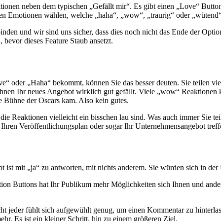
onen neben dem typischen „Gefällt mir“. Es gibt einen „Love“ Button, 
eren Emotionen wählen, welche „haha“, „wow“, „traurig“ oder „wütend“
inden und wir sind uns sicher, dass dies noch nicht das Ende der Optio
 bevor dieses Feature Staub ansetzt.
Love“ oder „Haha“ bekommt, können Sie das besser deuten. Sie teilen vie
nen Ihr neues Angebot wirklich gut gefällt. Viele „wow“ Reaktionen 
ie Bühne der Oscars kam. Also kein gutes.
ie Reaktionen vielleicht ein bisschen lau sind. Was auch immer Sie teile
, Ihren Veröffentlichungsplan oder sogar Ihr Unternehmensangebot treff
ubt ist mit „ja“ zu antworten, mit nichts anderem. Sie würden sich in der
tion Buttons hat Ihr Publikum mehr Möglichkeiten sich Ihnen und ande
ht jeder fühlt sich aufgewühlt genug, um einen Kommentar zu hinterlass
. Es ist ein kleiner Schritt, hin zu einem größeren Ziel.