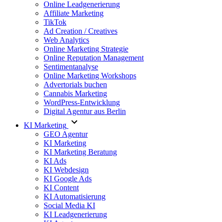
Online Leadgenerierung
Affiliate Marketing
TikTok
Ad Creation / Creatives
Web Analytics
Online Marketing Strategie
Online Reputation Management
Sentimentanalyse
Online Marketing Workshops
Advertorials buchen
Cannabis Marketing
WordPress-Entwicklung
Digital Agentur aus Berlin
KI Marketing
GEO Agentur
KI Marketing
KI Marketing Beratung
KI Ads
KI Webdesign
KI Google Ads
KI Content
KI Automatisierung
Social Media KI
KI Leadgenerierung