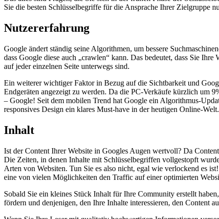
Sie die besten Schlüsselbegriffe für die Ansprache Ihrer Zielgruppe n
Nutzererfahrung
Google ändert ständig seine Algorithmen, um bessere Suchmaschinenerg
dass Google diese auch „crawlen“ kann. Das bedeutet, dass Sie Ihre W
auf jeder einzelnen Seite unterwegs sind.
Ein weiterer wichtiger Faktor in Bezug auf die Sichtbarkeit und Goog
Endgeräten angezeigt zu werden. Da die PC-Verkäufe kürzlich um 9% 
– Google! Seit dem mobilen Trend hat Google ein Algorithmus-Update 
responsives Design ein klares Must-have in der heutigen Online-Welt.
Inhalt
Ist der Content Ihrer Website in Googles Augen wertvoll? Da Content M
Die Zeiten, in denen Inhalte mit Schlüsselbegriffen vollgestopft wur
Arten von Websiten. Tun Sie es also nicht, egal wie verlockend es ist
eine von vielen Möglichkeiten den Traffic auf einer optimierten Webs
Sobald Sie ein kleines Stück Inhalt für Ihre Community erstellt haben,
fördern und denjenigen, den Ihre Inhalte interessieren, den Content a