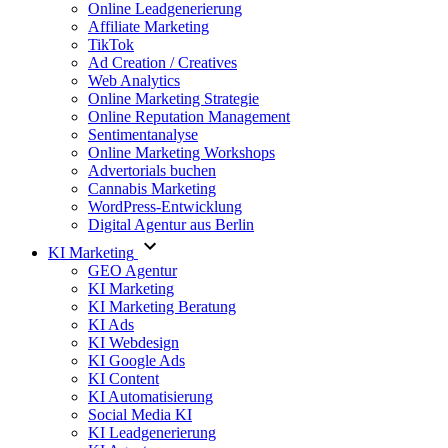
Online Leadgenerierung
Affiliate Marketing
TikTok
Ad Creation / Creatives
Web Analytics
Online Marketing Strategie
Online Reputation Management
Sentimentanalyse
Online Marketing Workshops
Advertorials buchen
Cannabis Marketing
WordPress-Entwicklung
Digital Agentur aus Berlin
KI Marketing
GEO Agentur
KI Marketing
KI Marketing Beratung
KI Ads
KI Webdesign
KI Google Ads
KI Content
KI Automatisierung
Social Media KI
KI Leadgenerierung