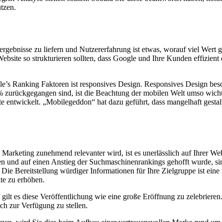
utzen.
ebnisse zu liefern und Nutzererfahrung ist etwas, worauf viel Wert gel
ebsite so strukturieren sollten, dass Google und Ihre Kunden effizien
le’s Ranking Faktoren ist responsives Design. Responsives Design besch
zurückgegangen sind, ist die Beachtung der mobilen Welt umso wichti
entwickelt. „Mobilegeddon“ hat dazu geführt, dass mangelhaft gestalt
arketing zunehmend relevanter wird, ist es unerlässlich auf Ihrer Webs
den und auf einen Anstieg der Suchmaschinenrankings gehofft wurde, sin
! Die Bereitstellung würdiger Informationen für Ihre Zielgruppe ist ei
ite zu erhöhen.
 gilt es diese Veröffentlichung wie eine große Eröffnung zu zelebrieren
uch zur Verfügung zu stellen.