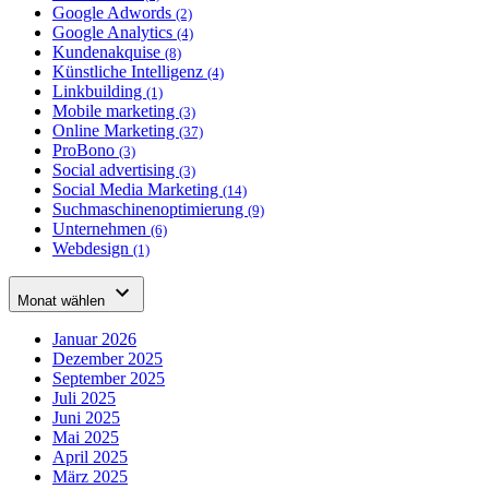
Google Adwords
(2)
Google Analytics
(4)
Kundenakquise
(8)
Künstliche Intelligenz
(4)
Linkbuilding
(1)
Mobile marketing
(3)
Online Marketing
(37)
ProBono
(3)
Social advertising
(3)
Social Media Marketing
(14)
Suchmaschinenoptimierung
(9)
Unternehmen
(6)
Webdesign
(1)
Monat wählen
Januar 2026
Dezember 2025
September 2025
Juli 2025
Juni 2025
Mai 2025
April 2025
März 2025