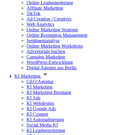
Online Leadgenerierung
Affiliate Marketing
TikTok
Ad Creation / Creatives
Web Analytics
Online Marketing Strategie
Online Reputation Management
Sentimentanalyse
Online Marketing Workshops
Advertorials buchen
Cannabis Marketing
WordPress-Entwicklung
Digital Agentur aus Berlin
KI Marketing
GEO Agentur
KI Marketing
KI Marketing Beratung
KI Ads
KI Webdesign
KI Google Ads
KI Content
KI Automatisierung
Social Media KI
KI Leadgenerierung